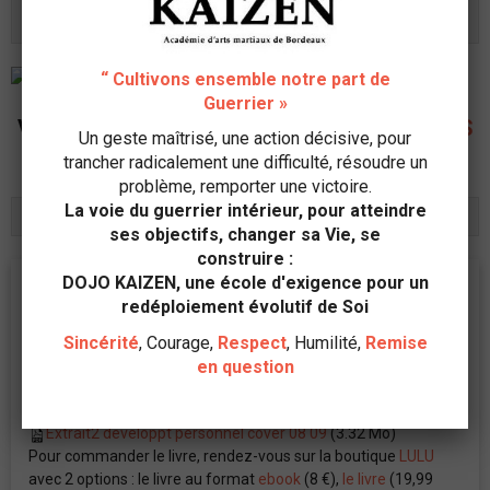
:
http://www.psymobile.fr/pages/coordonnees.html
“ Cultivons ensemble notre part de
Guerrier »
VOUS POUVEZ AUSSI SUIVRE NOS
CONSEILS
Un geste maîtrisé, une action décisive, pour
NUTRITION
et FAIRE VOTRE
BILAN SANTE
!
trancher radicalement une difficulté, résoudre un
problème, remporter une victoire.
La voie du guerrier intérieur, pour atteindre
"MIDI-ZEN" pour se nourrir autrement
ses objectifs, changer sa Vie, se
construire :
DOJO KAIZEN, une école d'exigence pour un
redéploiement évolutif de Soi
COMMANDEZ MON LIVRE : L'ART MARTIAL, UNE
VOIE D'ACCOMPLISSEMENT PERSONNEL
Sincérité
, Courage,
Respect
, Humilité,
Remise
en question
Visualisez les deux pages de couverture en cliquant ici :
Extrait2 developpt personnel cover 08 09
(3.32 Mo)
Pour commander le livre, rendez-vous sur la boutique
LULU
avec 2 options : le livre au format
ebook
(8 €),
le livre
(19,99